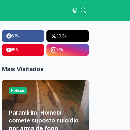
5.8k
39.3k
156
1.8k
Mais Visitados
Notícias
Paramirim: Homem
comete suposto suicídio
por arma de fogo