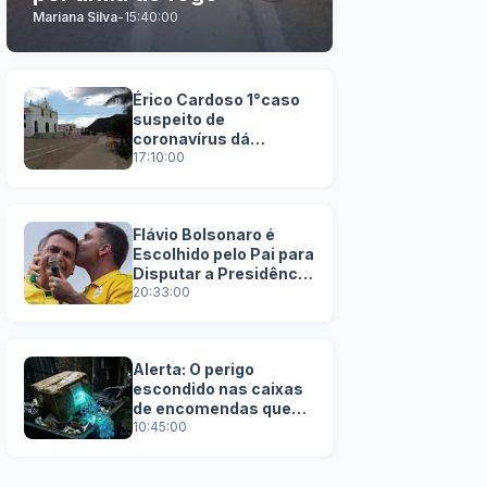
Mariana Silva
-
15:40:00
Érico Cardoso 1°caso
suspeito de
coronavírus dá
negativo
17:10:00
Flávio Bolsonaro é
Escolhido pelo Pai para
Disputar a Presidência
em 2026
20:33:00
Alerta: O perigo
escondido nas caixas
de encomendas que
você joga no lixo
10:45:00