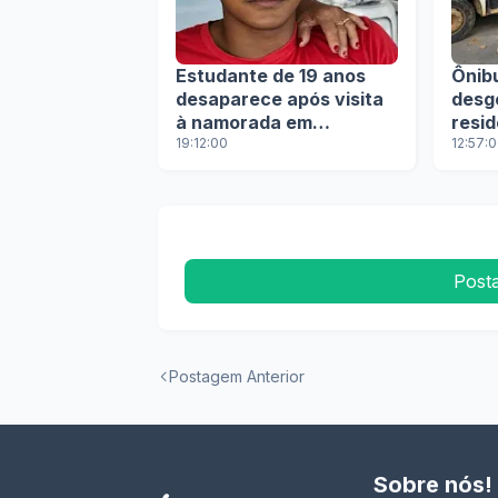
Estudante de 19 anos
Ônib
desaparece após visita
desg
à namorada em
resid
Livramento de Nossa
19:12:00
em B
12:57:
Senhora
Post
Postagem Anterior
Sobre nós!