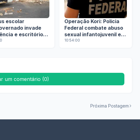
us escolar
Operação Kori: Polícia
overnado invade
Federal combate abuso
ência e escritório
sexual infantojuvenil em
rumado
00
Brumado
10:54:00
ar um comentário (0)
Próxima Postagem