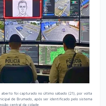
erto foi capturado no último sábado (21), por volta
icipal de Brumado, após ser identificado pelo sistema
egião central da cidade.