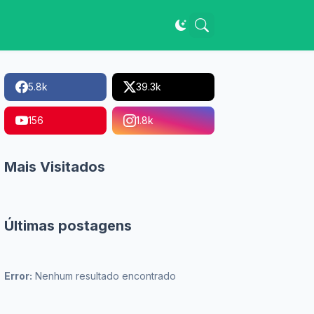
5.8k
39.3k
156
1.8k
Mais Visitados
Últimas postagens
Error:
Nenhum resultado encontrado