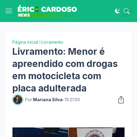
Página inicial
Livramento
Livramento: Menor é
apreendido com drogas
em motocicleta com
placa adulterada
Por:
Mariana Silva
-
19:21:00