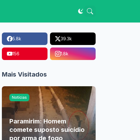
5.8k
39.3k
156
1.8k
Mais Visitados
Notícias
Paramirim: Homem
comete suposto suicídio
por arma de fogo