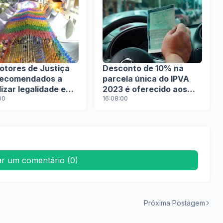
otores de Justiça
Desconto de 10% na
recomendados a
parcela única do IPVA
lizar legalidade e
2023 é oferecido aos
sparência dos
00
proprietários de veículos
16:08:00
os públicos em
s juninas na Bahia
ar um comentário (0)
Próxima Postagem