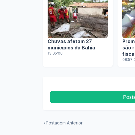
Chuvas afetam 27
Prom
municípios da Bahia
são 
13:05:00
fisca
tran
08:57:
gast
festa
Post
Postagem Anterior