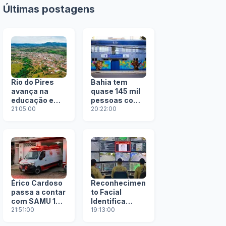
Últimas postagens
Rio do Pires
Bahia tem
avança na
quase 145 mil
educação e
pessoas com
conquista
21:05:00
autismo e
20:22:00
reconhecimen
figura entre os
to nacional na
quatro
assistência
estados com
social
maior número
de
diagnósticos
no Brasil
Érico Cardoso
Reconhecimen
passa a contar
to Facial
com SAMU 192
Identifica
e reforça
21:51:00
Foragido da
19:13:00
atendimento
Justiça de São