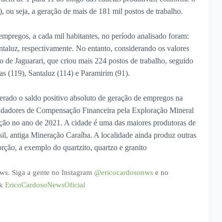
), ou seja, a geração de mais de 181 mil postos de trabalho.
mpregos, a cada mil habitantes, no período analisado foram:
antaluz, respectivamente. No entanto, considerando os valores
o de Jaguarari, que criou mais 224 postos de trabalho, seguido
as (119), Santaluz (114) e Paramirim (91).
derado o saldo positivo absoluto de geração de empregos na
dadores de Compensação Financeira pela Exploração Mineral
ção no ano de 2021. A cidade é uma das maiores produtoras de
sil, antiga Mineração Caraíba. A localidade ainda produz outras
rção, a exemplo do quartzito, quartzo e granito
ws. Siga a gente no Instagram
@ericocardosonws
e no
k
EricoCardosoNewsOficial