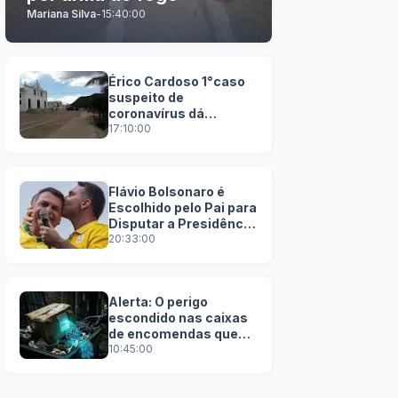
Mariana Silva
-
15:40:00
Érico Cardoso 1°caso
suspeito de
coronavírus dá
negativo
17:10:00
Flávio Bolsonaro é
Escolhido pelo Pai para
Disputar a Presidência
em 2026
20:33:00
Alerta: O perigo
escondido nas caixas
de encomendas que
você joga no lixo
10:45:00