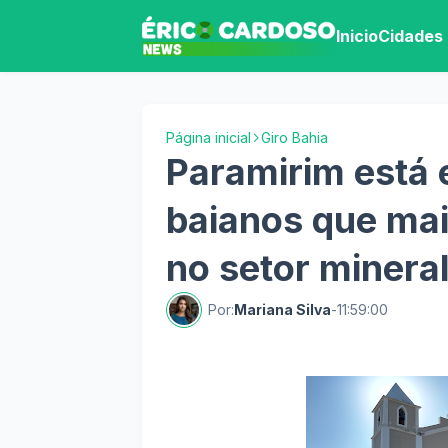
Inicio
Cidades
Página inicial
Giro Bahia
Paramirim está 
baianos que ma
no setor minera
Por:
Mariana Silva
-
11:59:00