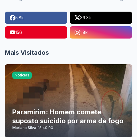
5.8k
39.3k
156
1.8k
Mais Visitados
Notícias
Paramirim: Homem comete
suposto suicídio por arma de fogo
Mariana Silva
-
15:40:00