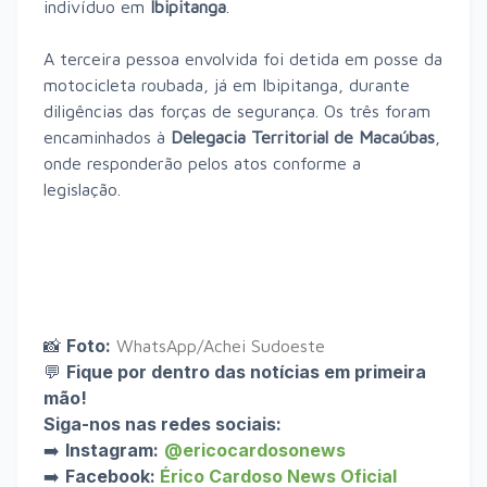
indivíduo em
Ibipitanga
.
A terceira pessoa envolvida foi detida em posse da
motocicleta roubada, já em Ibipitanga, durante
diligências das forças de segurança. Os três foram
encaminhados à
Delegacia Territorial de Macaúbas
,
onde responderão pelos atos conforme a
legislação.
📸
Foto:
WhatsApp/Achei Sudoeste
💬
Fique por dentro das notícias em primeira
mão!
Siga-nos nas redes sociais:
➡️
Instagram:
@ericocardosonews
➡️
Facebook:
Érico Cardoso News Oficial