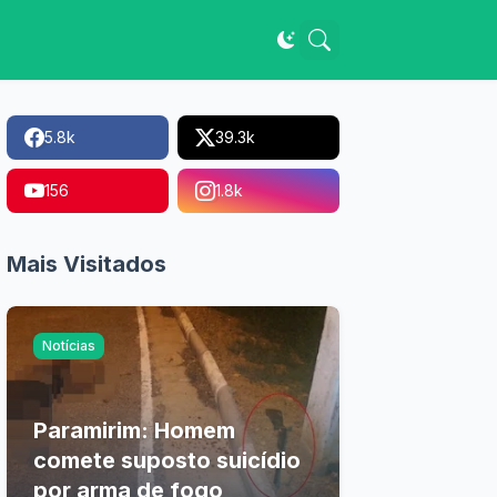
5.8k
39.3k
156
1.8k
Mais Visitados
Notícias
Paramirim: Homem
comete suposto suicídio
por arma de fogo