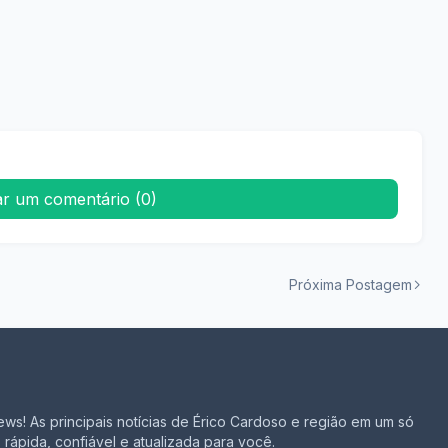
ar um comentário (0)
Próxima Postagem
ws! As principais notícias de Érico Cardoso e região em um só
 rápida, confiável e atualizada para você.