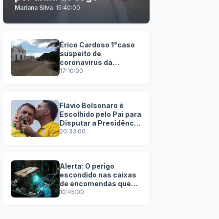
Mariana Silva
-
15:40:00
Érico Cardoso 1°caso
suspeito de
coronavírus dá
negativo
17:10:00
Flávio Bolsonaro é
Escolhido pelo Pai para
Disputar a Presidência
em 2026
20:33:00
Alerta: O perigo
escondido nas caixas
de encomendas que
você joga no lixo
10:45:00