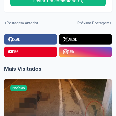
Postar um comentário (0)
Postagem Anterior
Próxima Postagem
5.8k
39.3k
156
1.8k
Mais Visitados
Notícias