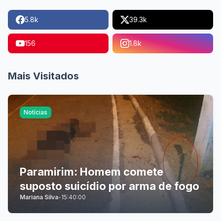
5.8k
39.3k
156
1.8k
Mais Visitados
Notícias
Paramirim: Homem comete
suposto suicídio por arma de fogo
Mariana Silva
-
15:40:00