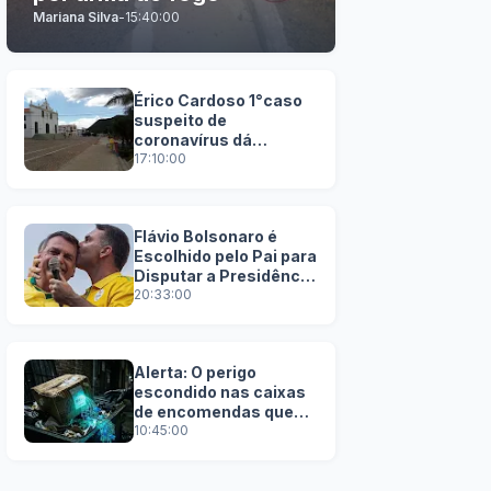
Mariana Silva
-
15:40:00
Érico Cardoso 1°caso
suspeito de
coronavírus dá
negativo
17:10:00
Flávio Bolsonaro é
Escolhido pelo Pai para
Disputar a Presidência
em 2026
20:33:00
Alerta: O perigo
escondido nas caixas
de encomendas que
você joga no lixo
10:45:00