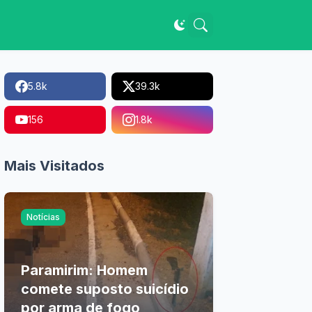
5.8k
39.3k
156
1.8k
Mais Visitados
Notícias
Paramirim: Homem
comete suposto suicídio
por arma de fogo