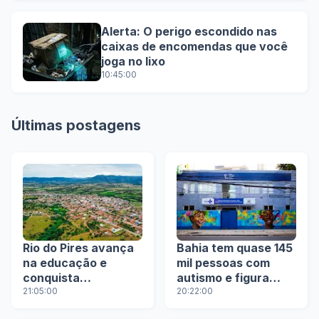
Alerta: O perigo escondido nas
caixas de encomendas que você
joga no lixo
10:45:00
Últimas postagens
Rio do Pires avança
Bahia tem quase 145
na educação e
mil pessoas com
conquista
autismo e figura
reconhecimento
21:05:00
entre os quatro
20:22:00
nacional na
estados com maior