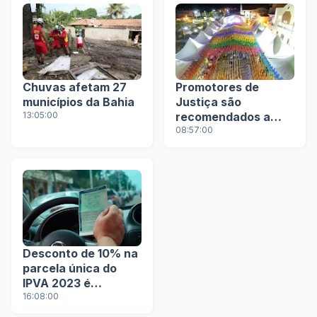
Chuvas afetam 27
Promotores de
municípios da Bahia
Justiça são
13:05:00
recomendados a
fiscalizar legalidade
08:57:00
e transparência dos
gastos públicos em
festas juninas na
Bahia
Desconto de 10% na
parcela única do
IPVA 2023 é
oferecido aos
16:08:00
proprietários de