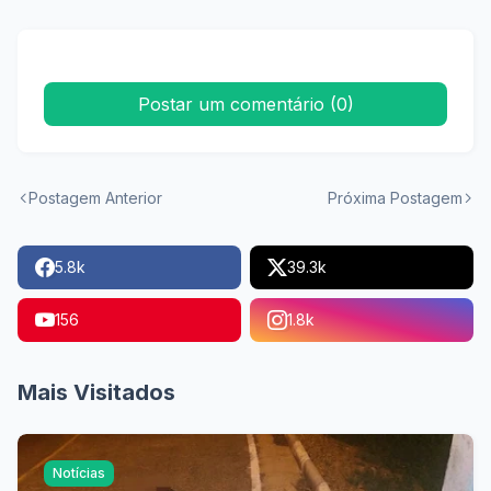
veículos
Postar um comentário (0)
Postagem Anterior
Próxima Postagem
5.8k
39.3k
156
1.8k
Mais Visitados
Notícias